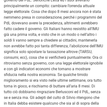
governo del PdL. Senonché Letta ed i suoi avevano
principalmente un compito: cambiare l’orrenda attuale
legge elettorale. Cosa che dopo 8 mesi ancora non è stata
nemmeno presa in considerazione, perché i programmi del
PdL dovevano avere la precedenza, altrimenti avrebbero
fatto cadere il governo. Gli Italiani hanno resistito all’IMU
già una prima volta, e visto che in un modo o nell’altro i
soldi li vanno sempre a chiedere ai cittadini, mantenerla
non avrebbe fatto poi tanta differenza; l’abolizione dell’IMU
significa solo spostare la tassazione altrove (TARSU,
consumi, ecc), cosa che si verificherà puntualmente. Ora ci
ritroviamo senza governo, con una legge elettorale ignobile
e con gli indicatori economi che tornano a mostrare
sfiducia nella nostra economia. Se qualche timido
miglioramento si era visto nelle ultime settimane, ora tutto
torna in gioco, e rischiamo di buttare all’aria 8 mesi. Di
tutto ciò dobbiamo ringraziare Berlusconi ed il PdL, senza
se e senza ma. Gli adepti del culto di Silvio ritengono che
in Italia debba esistere qualcuno che sia al di sopra della