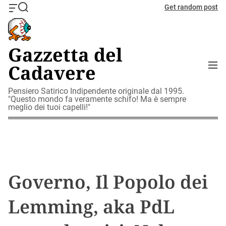
S
Get random post
O
S
k
f
e
i
f
a
c
r
p
Gazzetta del
a
c
t
n
h
M
Cadavere
o
v
e
c
a
n
o
Pensiero Satirico Indipendente originale dal 1995.
s
u
"Questo mondo fa veramente schifo! Ma è sempre
W
n
meglio dei tuoi capelli!"
i
t
d
e
g
n
e
t
t
Governo, Il Popolo dei
Lemming, aka PdL