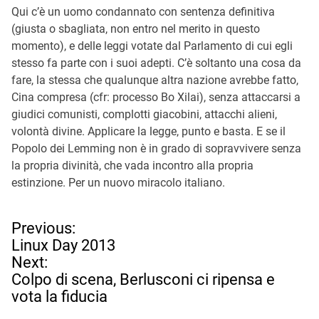
Qui c’è un uomo condannato con sentenza definitiva
(giusta o sbagliata, non entro nel merito in questo
momento), e delle leggi votate dal Parlamento di cui egli
stesso fa parte con i suoi adepti. C’è soltanto una cosa da
fare, la stessa che qualunque altra nazione avrebbe fatto,
Cina compresa (cfr: processo Bo Xilai), senza attaccarsi a
giudici comunisti, complotti giacobini, attacchi alieni,
volontà divine. Applicare la legge, punto e basta. E se il
Popolo dei Lemming non è in grado di sopravvivere senza
la propria divinità, che vada incontro alla propria
estinzione. Per un nuovo miracolo italiano.
N
Previous:
a
Linux Day 2013
v
Next:
i
Colpo di scena, Berlusconi ci ripensa e
g
vota la fiducia
a