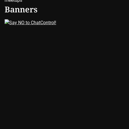
meetups
Banners