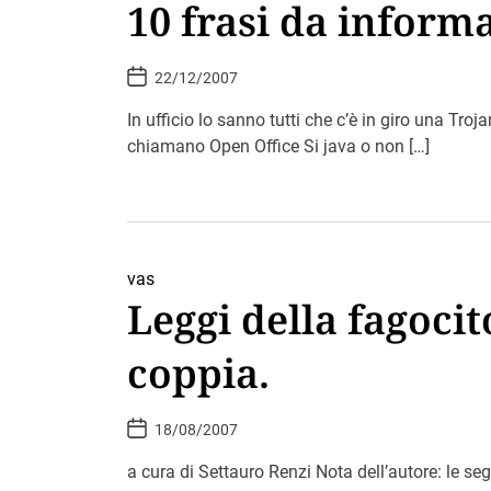
10 frasi da inform
P
22/12/2007
o
s
t
In ufficio lo sanno tutti che c’è in giro una Tro
D
chiamano Open Office Si java o non […]
a
t
e
vas
Leggi della fagocit
coppia.
P
18/08/2007
o
s
t
a cura di Settauro Renzi Nota dell’autore: le se
D