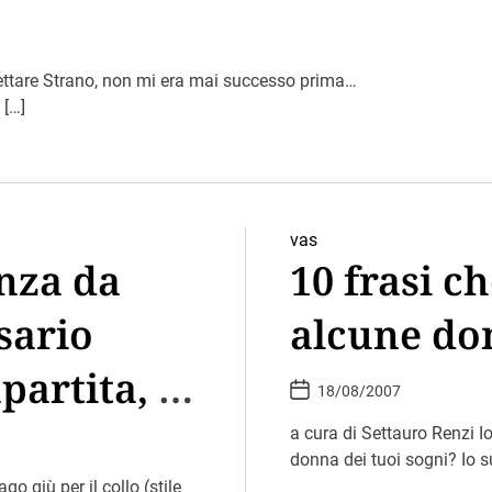
iettare Strano, non mi era mai successo prima…
 […]
vas
anza da
10 frasi c
sario
alcune do
partita, in
P
18/08/2007
o
s
t
a cura di Settauro Renzi Io
D
donna dei tuoi sogni? Io s
a
t
go giù per il collo (stile