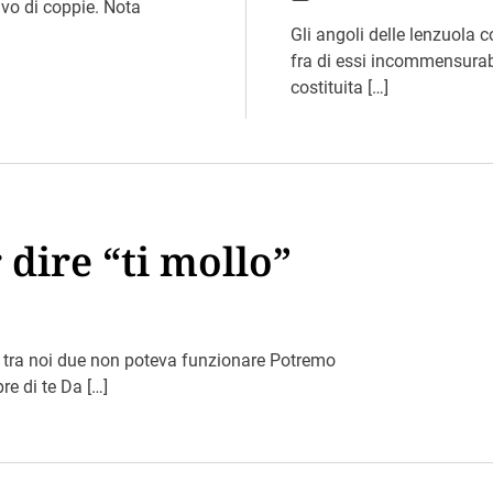
o
ivo di coppie. Nota
s
t
Gli angoli delle lenzuola c
D
fra di essi incommensurabi
a
t
costituita […]
e
 dire “ti mollo”
, tra noi due non poteva funzionare Potremo
e di te Da […]