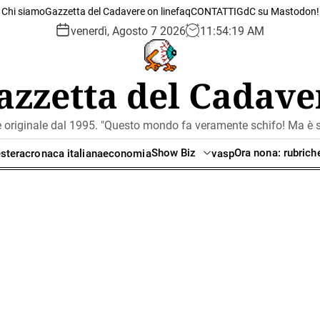
Chi siamo
Gazzetta del Cadavere on line
faq
CONTATTI
GdC su Mastodon!
venerdì, Agosto 7 2026
11
:
54
:
20
AM
azzetta del Cadave
e originale dal 1995. "Questo mondo fa veramente schifo! Ma è se
Show Biz
Ora nona: rubrich
stera
cronaca italiana
economia
vasp