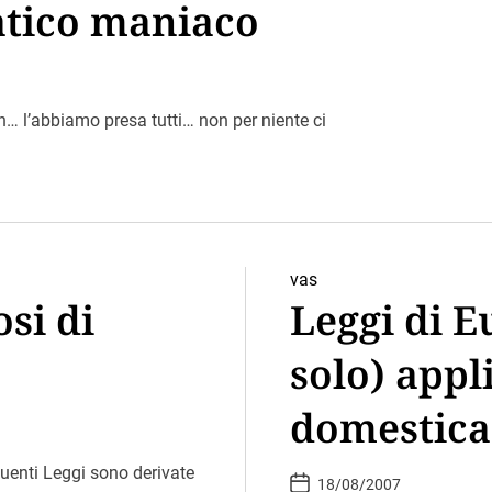
atico maniaco
jan… l’abbiamo presa tutti… non per niente ci
vas
osi di
Leggi di E
solo) appl
domestica
guenti Leggi sono derivate
P
18/08/2007