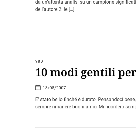
da un’attenta analisi su un campione significat
a
t
dell’autore 2: le […]
e
vas
10 modi gentili per
P
18/08/2007
o
s
t
E’ stato bello finché è durato Pensandoci bene
D
sempre rimanere buoni amici Mi ricorderò sempr
a
t
e