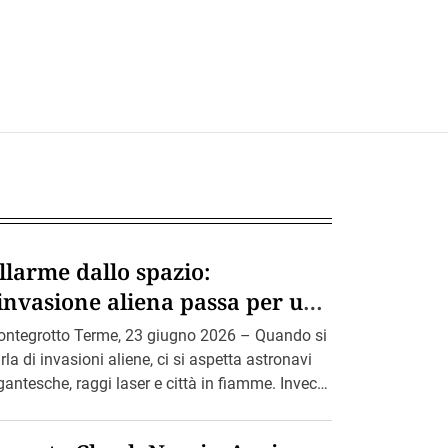
llarme dallo spazio:
’invasione aliena passa per un
archeggio di Montegrotto.
ntegrotto Terme, 23 giugno 2026 – Quando si
rla di invasioni aliene, ci si aspetta astronavi
gantesche, raggi laser e città in fiamme. Invece
. […]