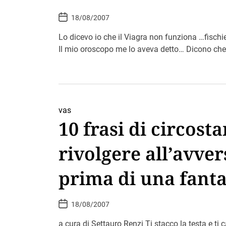
P
18/08/2007
o
s
t
Lo dicevo io che il Viagra non funziona …fisch
D
Il mio oroscopo me lo aveva detto… Dicono che
a
t
e
vas
10 frasi di circost
rivolgere all’avver
prima di una fanta
10 stili diversi:
P
18/08/2007
o
s
t
a cura di Settauro Renzi Ti stacco la testa e ti ca