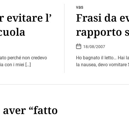
vas
 evitare l’
Frasi da e
cuola
rapporto s
P
18/08/2007
o
s
ato perché non credevo
t
Ho bagnato il letto… Hai l
D
a con i miei […]
la nausea, devo vomitare S
a
t
e
aver “fatto