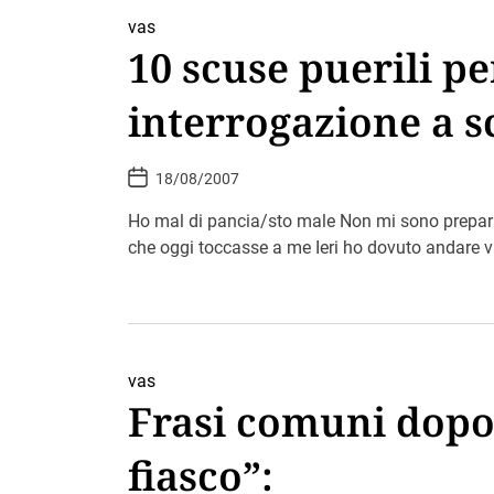
vas
10 scuse puerili per
interrogazione a s
P
18/08/2007
o
s
t
Ho mal di pancia/sto male Non mi sono prepar
D
che oggi toccasse a me Ieri ho dovuto andare vi
a
t
e
vas
Frasi comuni dopo 
fiasco”: