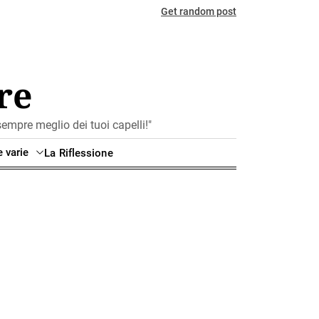
Get random post
re
mpre meglio dei tuoi capelli!"
e varie
La Riflessione