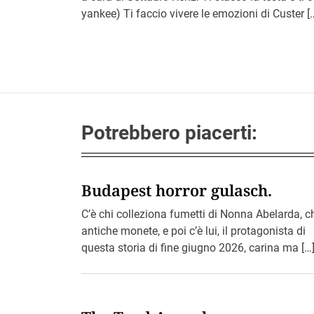
D
yankee) Ti faccio vivere le emozioni di Custer [
a
t
e
Potrebbero piacerti:
Budapest horror gulasch.
C’è chi colleziona fumetti di Nonna Abelarda, c
antiche monete, e poi c’è lui, il protagonista di
questa storia di fine giugno 2026, carina ma […