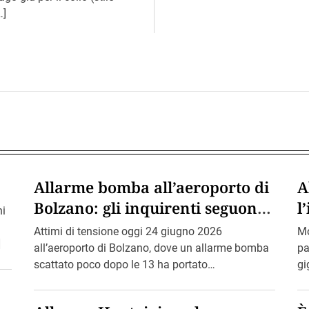
e
…]
Allarme bomba all’aeroporto di
A
Bolzano: gli inquirenti seguono
l
hi
la pista di Bin Loden.
p
Attimi di tensione oggi 24 giugno 2026
Mo
]
all’aeroporto di Bolzano, dove un allarme bomba
pa
scattato poco dopo le 13 ha portato
gi
all’evacuazione dello scalo, alla […]
no