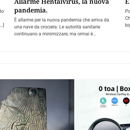
Allarme Hentaivirus, la nuova
È
pandemia.
to
Po
Ch
È allarme per la nuova pandemia che arriva da
[…]
bi
una nave da crociera. Le autorità sanitarie
continuano a minimizzare, ma ormai è
impossibile ignorare il […]