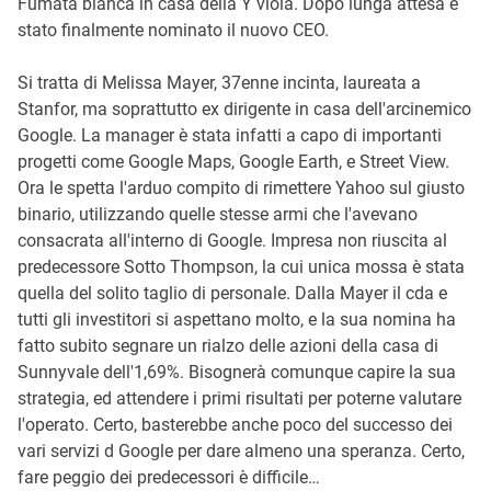
Fumata bianca in casa della Y viola. Dopo lunga attesa è
stato finalmente nominato il nuovo CEO.
Si tratta di Melissa Mayer, 37enne incinta, laureata a
Stanfor, ma soprattutto ex dirigente in casa dell'arcinemico
Google. La manager è stata infatti a capo di importanti
progetti come Google Maps, Google Earth, e Street View.
Ora le spetta l'arduo compito di rimettere Yahoo sul giusto
binario, utilizzando quelle stesse armi che l'avevano
consacrata all'interno di Google. Impresa non riuscita al
predecessore Sotto Thompson, la cui unica mossa è stata
quella del solito taglio di personale. Dalla Mayer il cda e
tutti gli investitori si aspettano molto, e la sua nomina ha
fatto subito segnare un rialzo delle azioni della casa di
Sunnyvale dell'1,69%. Bisognerà comunque capire la sua
strategia, ed attendere i primi risultati per poterne valutare
l'operato. Certo, basterebbe anche poco del successo dei
vari servizi d Google per dare almeno una speranza. Certo,
fare peggio dei predecessori è difficile…