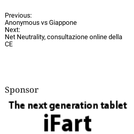
N
Previous:
a
Anonymous vs Giappone
v
Next:
i
Net Neutrality, consultazione online della
g
CE
a
z
i
o
n
e
Sponsor
a
r
t
i
c
o