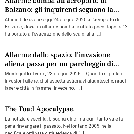
Allarme bomba all’aeroporto di
Bolzano: gli inquirenti seguono la
pista di Bin Loden.
Attimi di tensione oggi 24 giugno 2026 all’aeroporto di
Bolzano, dove un allarme bomba scattato poco dopo le 13
ha portato all’evacuazione dello scalo, alla […]
Allarme dallo spazio: l’invasione
aliena passa per un parcheggio di
Montegrotto.
Montegrotto Terme, 23 giugno 2026 – Quando si parla di
invasioni aliene, ci si aspetta astronavi gigantesche, raggi
laser e città in fiamme. Invece no. […]
The Toad Apocalypse.
La notizia è vecchia, bisogna dirlo, ma ogni tanto vale la
pena rinvangare il passato. Nel lontano 2005, nella
pacifica e ordinata città tedesca di […]