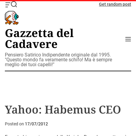
S
Get random post
O
S
k
f
e
i
f
a
c
r
p
Gazzetta del
a
c
t
n
h
M
Cadavere
o
v
e
c
a
n
o
Pensiero Satirico Indipendente originale dal 1995.
s
u
"Questo mondo fa veramente schifo! Ma è sempre
W
n
meglio dei tuoi capelli!"
i
t
d
e
g
n
e
t
t
Yahoo: Habemus CEO
Posted on
17/07/2012