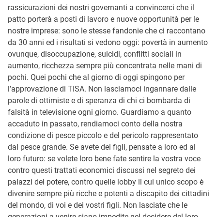
rassicurazioni dei nostri governanti a convincerci che il
patto porterà a posti di lavoro e nuove opportunità per le
nostre imprese: sono le stesse fandonie che ci raccontano
da 30 anni ed i risultati si vedono oggi: povertà in aumento
ovunque, disoccupazione, suicidi, conflitti sociali in
aumento, ricchezza sempre più concentrata nelle mani di
pochi. Quei pochi che al giorno di oggi spingono per
l’approvazione di TISA. Non lasciamoci ingannare dalle
parole di ottimiste e di speranza di chi ci bombarda di
falsità in televisione ogni giorno. Guardiamo a quanto
accaduto in passato, rendiamoci conto della nostra
condizione di pesce piccolo e del pericolo rappresentato
dal pesce grande. Se avete dei figli, pensate a loro ed al
loro futuro: se volete loro bene fate sentire la vostra voce
contro questi trattati economici discussi nel segreto dei
palazzi del potere, contro quelle lobby il cui unico scopo è
divenire sempre più ricche e potenti a discapito dei cittadini
del mondo, di voi e dei vostri figli. Non lasciate che le
generazioni a venire siano impedite nel decidere del loro