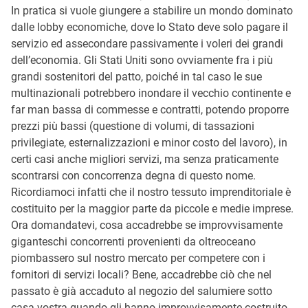
In pratica si vuole giungere a stabilire un mondo dominato
dalle lobby economiche, dove lo Stato deve solo pagare il
servizio ed assecondare passivamente i voleri dei grandi
dell’economia. Gli Stati Uniti sono ovviamente fra i più
grandi sostenitori del patto, poiché in tal caso le sue
multinazionali potrebbero inondare il vecchio continente e
far man bassa di commesse e contratti, potendo proporre
prezzi più bassi (questione di volumi, di tassazioni
privilegiate, esternalizzazioni e minor costo del lavoro), in
certi casi anche migliori servizi, ma senza praticamente
scontrarsi con concorrenza degna di questo nome.
Ricordiamoci infatti che il nostro tessuto imprenditoriale è
costituito per la maggior parte da piccole e medie imprese.
Ora domandatevi, cosa accadrebbe se improvvisamente
giganteschi concorrenti provenienti da oltreoceano
piombassero sul nostro mercato per competere con i
fornitori di servizi locali? Bene, accadrebbe ciò che nel
passato è già accaduto al negozio del salumiere sotto
casa vostra quando gli hanno improvvisamente costruito