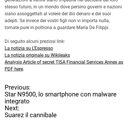
stesso futuro, in un mondo dove persino governi e nazioni
siano assoggettati al volere del dio denaro e dei suoi
adepti. Se invece dei vostri figli non vi importa nulla,
tornate pure in poltrona a guardare Maria De Filippi.
Di seguito alcuni preziosi link:
La notizia su L’Espresso
La notizia originale su Wikileaks
Analysis Article of secret TISA Financial Services Annex as
PDF here
.
N
Previous:
a
Star N9500, lo smartphone con malware
v
integrato
i
Next:
g
Suarez il cannibale
a
z