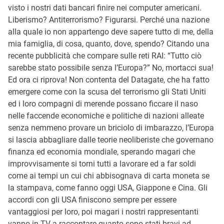
visto i nostri dati bancari finire nei computer americani.
Liberismo? Antiterrorismo? Figurarsi. Perché una nazione
alla quale io non appartengo deve sapere tutto di me, della
mia famiglia, di cosa, quanto, dove, spendo? Citando una
recente pubblicità che compare sulle reti RAI: “Tutto ciò
sarebbe stato possibile senza l’Europa?” No, mortacci sua!
Ed ora ci riprova! Non contenta del Datagate, che ha fatto
emergere come con la scusa del terrorismo gli Stati Uniti
ed i loro compagni di merende possano ficcare il naso
nelle faccende economiche e politiche di nazioni alleate
senza nemmeno provare un briciolo di imbarazzo, l’Europa
si lascia abbagliare dalle teorie neoliberiste che governano
finanza ed economia mondiale, sperando magari che
improvvisamente si torni tutti a lavorare ed a far soldi
come ai tempi un cui chi abbisognava di carta moneta se
la stampava, come fanno oggi USA, Giappone e Cina. Gli
accordi con gli USA finiscono sempre per essere
vantaggiosi per loro, poi magari i nostri rappresentanti
vanno in TV a raccontare quanto sono stati bravi ad