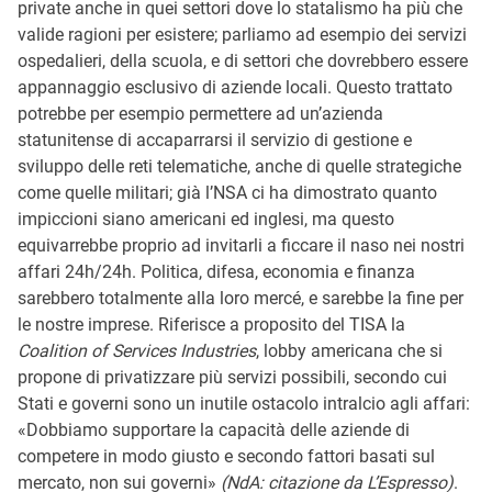
private anche in quei settori dove lo statalismo ha più che
valide ragioni per esistere; parliamo ad esempio dei servizi
ospedalieri, della scuola, e di settori che dovrebbero essere
appannaggio esclusivo di aziende locali. Questo trattato
potrebbe per esempio permettere ad un’azienda
statunitense di accaparrarsi il servizio di gestione e
sviluppo delle reti telematiche, anche di quelle strategiche
come quelle militari; già l’NSA ci ha dimostrato quanto
impiccioni siano americani ed inglesi, ma questo
equivarrebbe proprio ad invitarli a ficcare il naso nei nostri
affari 24h/24h. Politica, difesa, economia e finanza
sarebbero totalmente alla loro mercé, e sarebbe la fine per
le nostre imprese. Riferisce a proposito del TISA la
Coalition of Services Industries
, lobby americana che si
propone di privatizzare più servizi possibili, secondo cui
Stati e governi sono un inutile ostacolo intralcio agli affari:
«Dobbiamo supportare la capacità delle aziende di
competere in modo giusto e secondo fattori basati sul
mercato, non sui governi»
(NdA: citazione da L’Espresso)
.