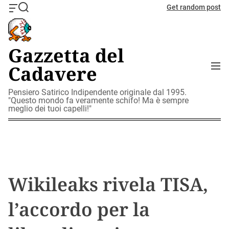
S
Get random post
O
S
k
f
e
i
f
a
c
r
p
Gazzetta del
a
c
t
n
h
M
Cadavere
o
v
e
c
a
n
o
Pensiero Satirico Indipendente originale dal 1995.
s
u
"Questo mondo fa veramente schifo! Ma è sempre
W
n
meglio dei tuoi capelli!"
i
t
d
e
g
n
e
t
t
Wikileaks rivela TISA,
l’accordo per la