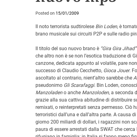
Posted on
15/01/2009
Il noto terrorista sudtirolese
Bin Loden
, è torna
brano musicale sui circuiti P2P e sulle radio pir
Il titolo del suo nuovo brano è
“Gira Gira Jihad”
che altro non è se non l’esotica traduzione di Gi
canzone, dedicata appunto al volatile, pare no
successo di Claudio Cecchetto,
Gioca Jouer
. F
ascoltato al contrario, nient’altro sarebbe che
A
pseudonimo
Gli Scarafaggi
. Bin Loden, conosc
Manzoladen
o anche
Manzoloden
, a seconda d
grazie alla sua cattiva abitudine di distribuire su
remixati, o reinterpretati senza permesso. Ciò h
terroristici dall’una e dall’altra parte. A causa
giorno 200 miliardi di dollari, i ragazzini non 
paura di essere arrestati dalla SWAT che cerca B
rifugiano in famiglia; in Italia si fanno meno fig