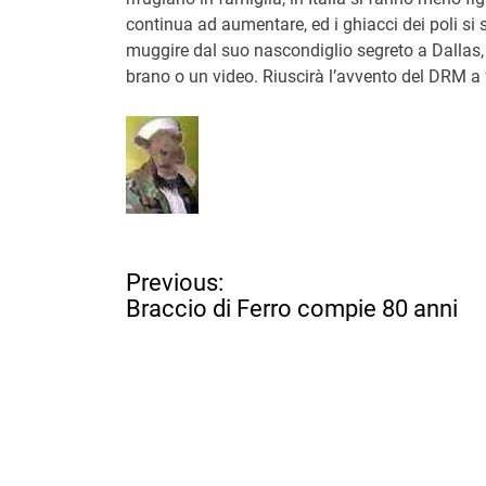
continua ad aumentare, ed i ghiacci dei poli s
muggire dal suo nascondiglio segreto a Dallas,
brano o un video. Riuscirà l’avvento del DRM a
N
Previous:
a
Braccio di Ferro compie 80 anni
v
i
g
a
z
i
o