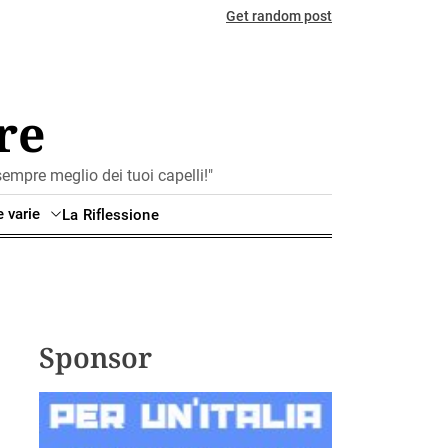
Get random post
re
mpre meglio dei tuoi capelli!"
e varie
La Riflessione
Sponsor