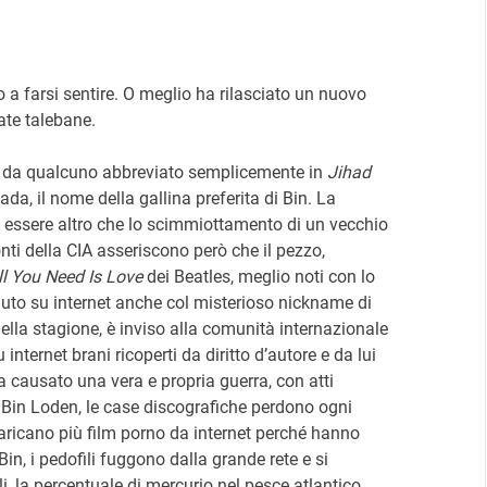
to a farsi sentire. O meglio ha rilasciato un nuovo
ate talebane.
da qualcuno abbreviato semplicemente in
Jihad
ada, il nome della gallina preferita di Bin. La
n essere altro che lo scimmiottamento di un vecchio
onti della CIA asseriscono però che il pezzo,
ll You Need Is Love
dei Beatles, meglio noti con lo
iuto su internet anche col misterioso nickname di
ella stagione, è inviso alla comunità internazionale
 internet brani ricoperti da diritto d’autore e da lui
a causato una vera e propria guerra, con atti
 di Bin Loden, le case discografiche perdono ogni
scaricano più film porno da internet perché hanno
in, i pedofili fuggono dalla grande rete e si
li, la percentuale di mercurio nel pesce atlantico