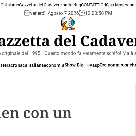
Chi siamo
Gazzetta del Cadavere on line
faq
CONTATTI
GdC su Mastodon!
venerdì, Agosto 7 2026
12
:
00
:
58
PM
azzetta del Cadave
e originale dal 1995. "Questo mondo fa veramente schifo! Ma è se
Show Biz
Ora nona: rubrich
stera
cronaca italiana
economia
vasp
den con un