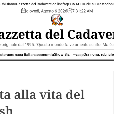
Chi siamo
Gazzetta del Cadavere on line
faq
CONTATTI
GdC su Mastodon!
giovedì, Agosto 6 2026
7
:
31
:
23
AM
azzetta del Cadave
e originale dal 1995. "Questo mondo fa veramente schifo! Ma è se
Show Biz
Ora nona: rubrich
stera
cronaca italiana
economia
vasp
a alla vita del
ush