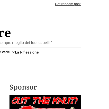
Get random post
re
mpre meglio dei tuoi capelli!"
e varie
La Riflessione
Sponsor