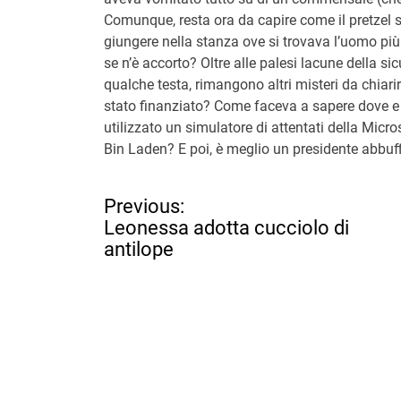
Comunque, resta ora da capire come il pretzel si
giungere nella stanza ove si trovava l’uomo p
se n’è accorto? Oltre alle palesi lacune della 
qualche testa, rimangono altri misteri da chiarir
stato finanziato? Come faceva a sapere dove e 
utilizzato un simulatore di attentati della Mic
Bin Laden? E poi, è meglio un presidente abbuf
N
Previous:
a
Leonessa adotta cucciolo di
v
antilope
i
g
a
z
i
o
n