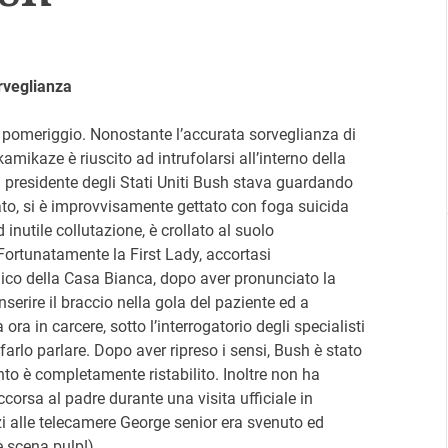
orveglianza
a pomeriggio. Nonostante l’accurata sorveglianza di
 kamikaze è riuscito ad intrufolarsi all’interno della
 presidente degli Stati Uniti Bush stava guardando
trato, si è improvvisamente gettato con foga suicida
inutile collutazione, è crollato al suolo
ortunatamente la First Lady, accortasi
edico della Casa Bianca, dopo aver pronunciato la
serire il braccio nella gola del paziente ed a
a ora in carcere, sotto l’interrogatorio degli specialisti
 farlo parlare. Dopo aver ripreso i sensi, Bush è stato
o è completamente ristabilito. Inoltre non ha
ccorsa al padre durante una visita ufficiale in
 alle telecamere George senior era svenuto ed
 scena pulp!).