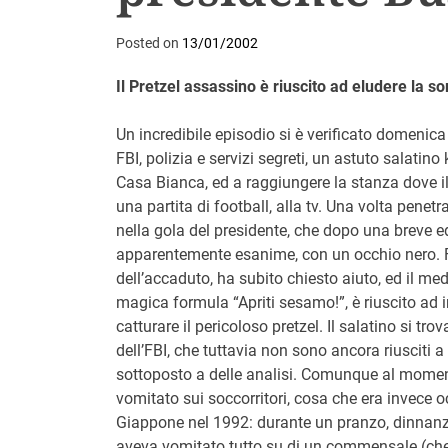
Posted on
13/01/2002
Il Pretzel assassino è riuscito ad eludere la s
Un incredibile episodio si è verificato domenic
FBI, polizia e servizi segreti, un astuto salatino
Casa Bianca, ed a raggiungere la stanza dove il
una partita di football, alla tv. Una volta pene
nella gola del presidente, che dopo una breve ed 
apparentemente esanime, con un occhio nero. F
dell’accaduto, ha subito chiesto aiuto, ed il m
magica formula “Apriti sesamo!”, è riuscito ad in
catturare il pericoloso pretzel. Il salatino si trov
dell’FBI, che tuttavia non sono ancora riusciti a
sottoposto a delle analisi. Comunque al moment
vomitato sui soccorritori, cosa che era invece o
Giappone nel 1992: durante un pranzo, dinnanzi
aveva vomitato tutto su di un commensale (che