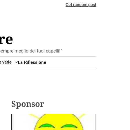
Get random post
re
mpre meglio dei tuoi capelli!"
e varie
La Riflessione
Sponsor