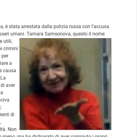
, è stata arrestata dalla polizia russa con l’accusa
esseri umani.
Tamara Samsonova, questo il nome
 utili,
i crimini
è per
iare a
 a causa
 La
 di aver
la
sciva
;
enti di
,
ltà. Non
o meno, ma ha dichiarato di aver compiuto i propri