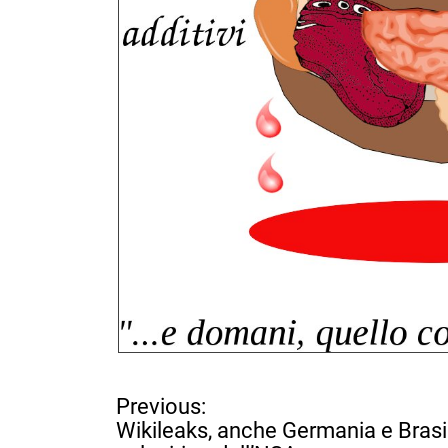
N
Previous:
a
Wikileaks, anche Germania e Brasi