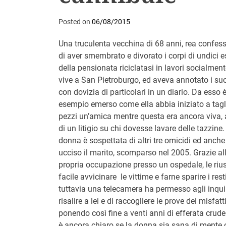
Posted on
06/08/2015
Una truculenta vecchina di 68 anni, rea confessa
di aver smembrato e divorato i corpi di undici 
della pensionata riciclatasi in lavori socialmente
vive a San Pietroburgo, ed aveva annotato i suo
con dovizia di particolari in un diario. Da esso 
esempio emerso come ella abbia iniziato a tagl
pezzi un’amica mentre questa era ancora viva,
di un litigio su chi dovesse lavare delle tazzine.
donna è sospettata di altri tre omicidi ed anche
ucciso il marito, scomparso nel 2005. Grazie al
propria occupazione presso un ospedale, le riu
facile avvicinare le vittime e farne sparire i resti
tuttavia una telecamera ha permesso agli inquir
risalire a lei e di raccogliere le prove dei misfatti
ponendo così fine a venti anni di efferata crude
è ancora chiaro se la donna sia sana di mente 