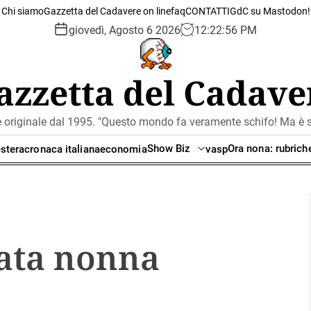
Chi siamo
Gazzetta del Cadavere on line
faq
CONTATTI
GdC su Mastodon!
giovedì, Agosto 6 2026
12
:
22
:
57
PM
azzetta del Cadave
e originale dal 1995. "Questo mondo fa veramente schifo! Ma è se
Show Biz
Ora nona: rubrich
stera
cronaca italiana
economia
vasp
tata nonna