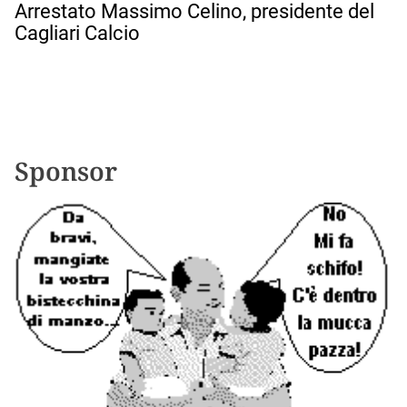
g
Arrestato Massimo Celino, presidente del
a
Cagliari Calcio
z
i
o
n
e
a
Sponsor
r
t
i
c
o
l
i