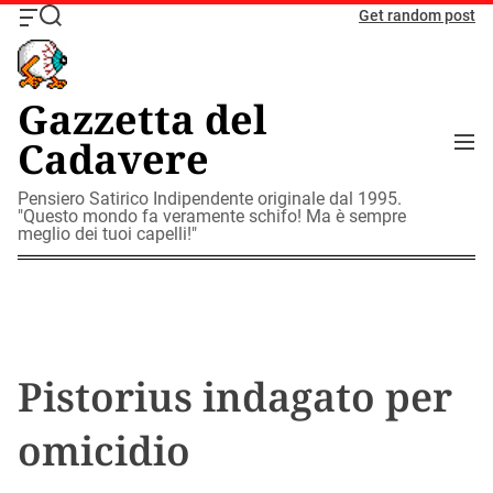
S
Get random post
O
S
k
f
e
i
f
a
c
r
p
Gazzetta del
a
c
t
n
h
M
Cadavere
o
v
e
c
a
n
o
Pensiero Satirico Indipendente originale dal 1995.
s
u
"Questo mondo fa veramente schifo! Ma è sempre
W
n
meglio dei tuoi capelli!"
i
t
d
e
g
n
e
t
t
Pistorius indagato per
omicidio