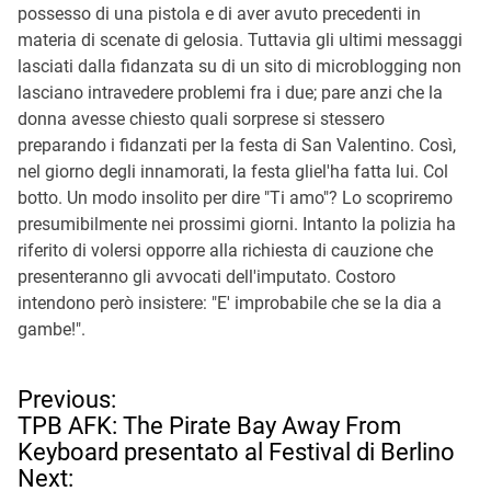
possesso di una pistola e di aver avuto precedenti in
materia di scenate di gelosia. Tuttavia gli ultimi messaggi
lasciati dalla fidanzata su di un sito di microblogging non
lasciano intravedere problemi fra i due; pare anzi che la
donna avesse chiesto quali sorprese si stessero
preparando i fidanzati per la festa di San Valentino. Così,
nel giorno degli innamorati, la festa gliel'ha fatta lui. Col
botto. Un modo insolito per dire "Ti amo"? Lo scopriremo
presumibilmente nei prossimi giorni. Intanto la polizia ha
riferito di volersi opporre alla richiesta di cauzione che
presenteranno gli avvocati dell'imputato. Costoro
intendono però insistere: "E' improbabile che se la dia a
gambe!".
N
Previous:
a
TPB AFK: The Pirate Bay Away From
v
Keyboard presentato al Festival di Berlino
i
Next: