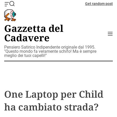
S
Get random post
O
S
k
f
e
i
f
a
c
r
p
Gazzetta del
a
c
t
n
h
M
Cadavere
o
v
e
c
a
n
o
Pensiero Satirico Indipendente originale dal 1995.
s
u
"Questo mondo fa veramente schifo! Ma è sempre
W
n
meglio dei tuoi capelli!"
i
t
d
e
g
n
e
t
t
One Laptop per Child
ha cambiato strada?