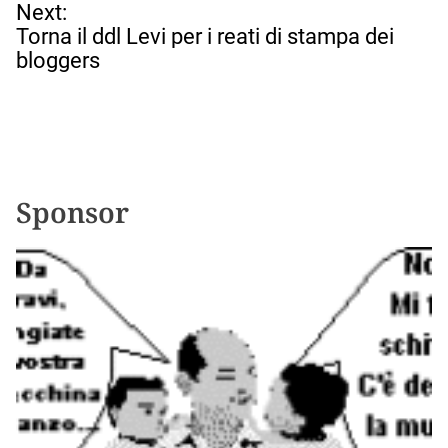
v
Next:
i
Torna il ddl Levi per i reati di stampa dei
g
bloggers
a
z
i
o
n
e
Sponsor
a
r
t
i
c
o
l
i