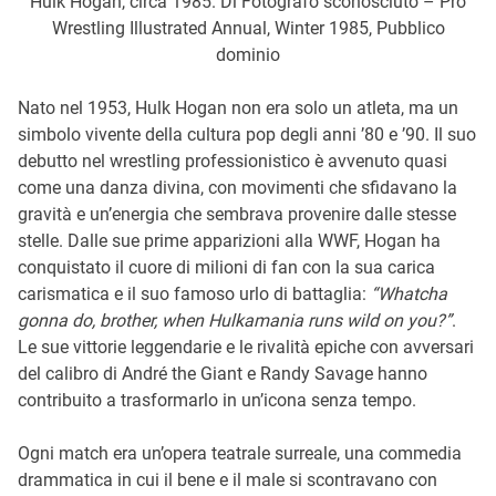
Hulk Hogan, circa 1985. Di Fotografo sconosciuto – Pro
Wrestling Illustrated Annual, Winter 1985, Pubblico
dominio
Nato nel 1953, Hulk Hogan non era solo un atleta, ma un
simbolo vivente della cultura pop degli anni ’80 e ’90. Il suo
debutto nel wrestling professionistico è avvenuto quasi
come una danza divina, con movimenti che sfidavano la
gravità e un’energia che sembrava provenire dalle stesse
stelle. Dalle sue prime apparizioni alla WWF, Hogan ha
conquistato il cuore di milioni di fan con la sua carica
carismatica e il suo famoso urlo di battaglia:
“Whatcha
gonna do, brother, when Hulkamania runs wild on you?”
.
Le sue vittorie leggendarie e le rivalità epiche con avversari
del calibro di André the Giant e Randy Savage hanno
contribuito a trasformarlo in un’icona senza tempo.
Ogni match era un’opera teatrale surreale, una commedia
drammatica in cui il bene e il male si scontravano con