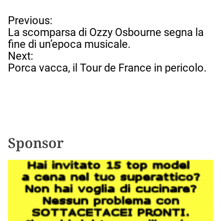
N
Previous:
a
La scomparsa di Ozzy Osbourne segna la
v
fine di un’epoca musicale.
i
Next:
g
Porca vacca, il Tour de France in pericolo.
a
z
i
o
n
e
Sponsor
a
r
t
i
c
o