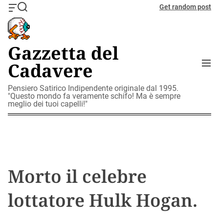
S
Get random post
O
S
k
f
e
i
f
a
c
r
p
Gazzetta del
a
c
t
n
h
M
Cadavere
o
v
e
c
a
n
o
Pensiero Satirico Indipendente originale dal 1995.
s
u
"Questo mondo fa veramente schifo! Ma è sempre
W
n
meglio dei tuoi capelli!"
i
t
d
e
g
n
e
t
t
Morto il celebre
lottatore Hulk Hogan.