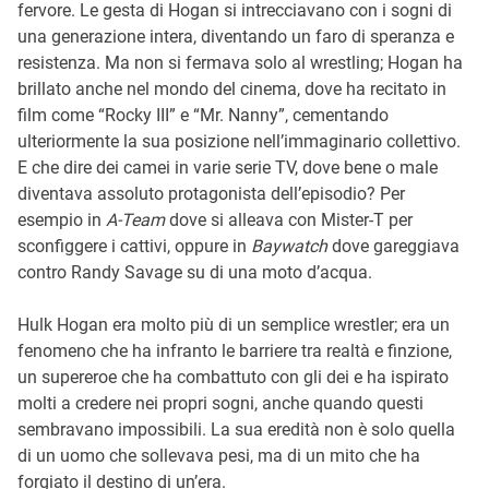
fervore. Le gesta di Hogan si intrecciavano con i sogni di
una generazione intera, diventando un faro di speranza e
resistenza. Ma non si fermava solo al wrestling; Hogan ha
brillato anche nel mondo del cinema, dove ha recitato in
film come “Rocky III” e “Mr. Nanny”, cementando
ulteriormente la sua posizione nell’immaginario collettivo.
E che dire dei camei in varie serie TV, dove bene o male
diventava assoluto protagonista dell’episodio? Per
esempio in
A-Team
dove si alleava con Mister-T per
sconfiggere i cattivi, oppure in
Baywatch
dove gareggiava
contro Randy Savage su di una moto d’acqua.
Hulk Hogan era molto più di un semplice wrestler; era un
fenomeno che ha infranto le barriere tra realtà e finzione,
un supereroe che ha combattuto con gli dei e ha ispirato
molti a credere nei propri sogni, anche quando questi
sembravano impossibili. La sua eredità non è solo quella
di un uomo che sollevava pesi, ma di un mito che ha
forgiato il destino di un’era.