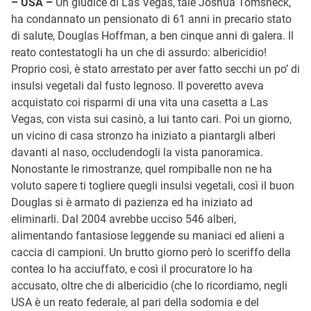
– USA –
Un giudice di Las Vegas, tale Joshua Tomsheck,
ha condannato un pensionato di 61 anni in precario stato
di salute, Douglas Hoffman, a ben cinque anni di galera. Il
reato contestatogli ha un che di assurdo: albericidio!
Proprio così, è stato arrestato per aver fatto secchi un po’ di
insulsi vegetali dal fusto legnoso. Il poveretto aveva
acquistato coi risparmi di una vita una casetta a Las
Vegas, con vista sui casinò, a lui tanto cari. Poi un giorno,
un vicino di casa stronzo ha iniziato a piantargli alberi
davanti al naso, occludendogli la vista panoramica.
Nonostante le rimostranze, quel rompiballe non ne ha
voluto sapere ti togliere quegli insulsi vegetali, così il buon
Douglas si è armato di pazienza ed ha iniziato ad
eliminarli. Dal 2004 avrebbe ucciso 546 alberi,
alimentando fantasiose leggende su maniaci ed alieni a
caccia di campioni. Un brutto giorno però lo sceriffo della
contea lo ha acciuffato, e così il procuratore lo ha
accusato, oltre che di albericidio (che lo ricordiamo, negli
USA è un reato federale, al pari della sodomia e del