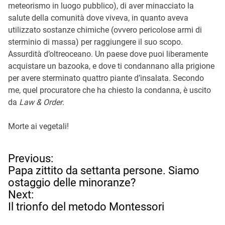
meteorismo in luogo pubblico), di aver minacciato la
salute della comunità dove viveva, in quanto aveva
utilizzato sostanze chimiche (ovvero pericolose armi di
sterminio di massa) per raggiungere il suo scopo.
Assurdità d’oltreoceano. Un paese dove puoi liberamente
acquistare un bazooka, e dove ti condannano alla prigione
per avere sterminato quattro piante d’insalata. Secondo
me, quel procuratore che ha chiesto la condanna, è uscito
da
Law & Order
.
Morte ai vegetali!
N
Previous:
a
Papa zittito da settanta persone. Siamo
v
ostaggio delle minoranze?
i
Next:
g
Il trionfo del metodo Montessori
a