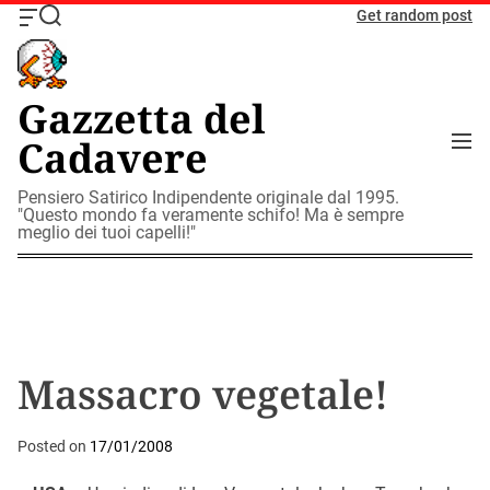
S
Get random post
O
S
k
f
e
i
f
a
c
r
p
Gazzetta del
a
c
t
n
h
M
Cadavere
o
v
e
c
a
n
o
Pensiero Satirico Indipendente originale dal 1995.
s
u
"Questo mondo fa veramente schifo! Ma è sempre
W
n
meglio dei tuoi capelli!"
i
t
d
e
g
n
e
t
t
Massacro vegetale!
Posted on
17/01/2008