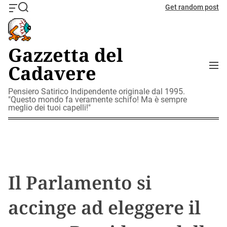
S
Get random post
O
S
k
f
e
i
f
a
c
r
p
Gazzetta del
a
c
t
n
h
M
Cadavere
o
v
e
c
a
n
o
Pensiero Satirico Indipendente originale dal 1995.
s
u
"Questo mondo fa veramente schifo! Ma è sempre
W
n
meglio dei tuoi capelli!"
i
t
d
e
g
n
e
t
t
Il Parlamento si
accinge ad eleggere il