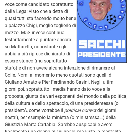
voce come candidato soprattutto
dalla Lega: visto che a detta di
quasi tutti sta facendo molto bene
a palazzo Chigi, meglio toglierlo di
mezzo. M5S invece continua
testardamente a puntare ancora
su Mattarella, nonostante egli
abbia a più riprese dichiarato di
essere stanco (ma soprattutto
stufo) e di non avere alcuna intenzione di rimanere al
Colle. Nomi al momento meno quotati sono quelli di
Giuliano Amato e Pier Ferdinando Casini. Negli ultimi
giorni poi, soprattutto i media hanno dato voce alla
proposta, giunta da vari esponenti del mondo della politica,
della cultura e dello spettacolo, di una presidentessa (o
presidentA, come vorrebbe il
political correct
dei giorni
nostri), per esempio la ministra (o ministressa…) della
Giustizia Marta Cartabia. Sarebbe auspicabile avere
finalmente una donna al Quirinale, ma vista la mentalità