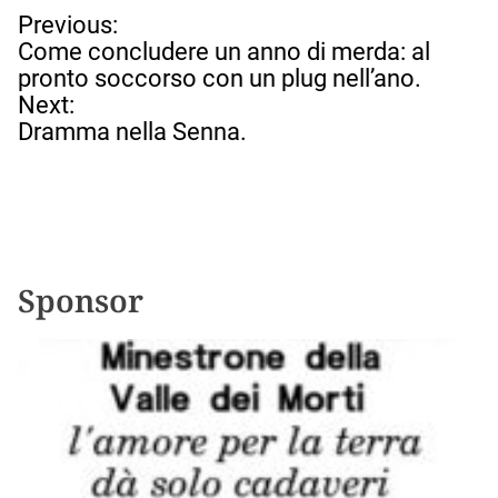
N
Previous:
a
Come concludere un anno di merda: al
v
pronto soccorso con un plug nell’ano.
i
Next:
g
Dramma nella Senna.
a
z
i
o
n
e
Sponsor
a
r
t
i
c
o
l