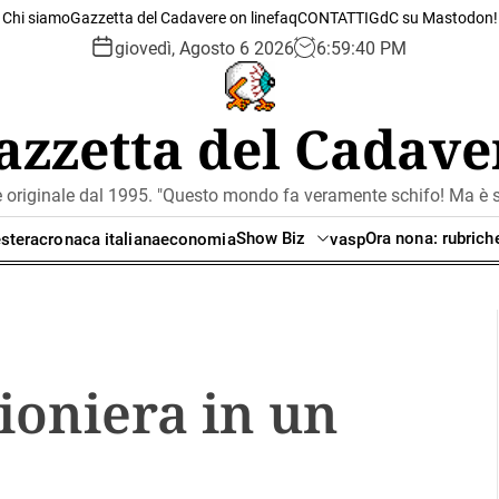
Chi siamo
Gazzetta del Cadavere on line
faq
CONTATTI
GdC su Mastodon!
giovedì, Agosto 6 2026
6
:
59
:
41
PM
azzetta del Cadave
e originale dal 1995. "Questo mondo fa veramente schifo! Ma è se
Show Biz
Ora nona: rubrich
stera
cronaca italiana
economia
vasp
ioniera in un