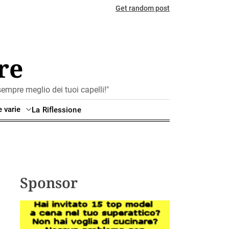
Get random post
re
mpre meglio dei tuoi capelli!"
e varie
La Riflessione
Sponsor