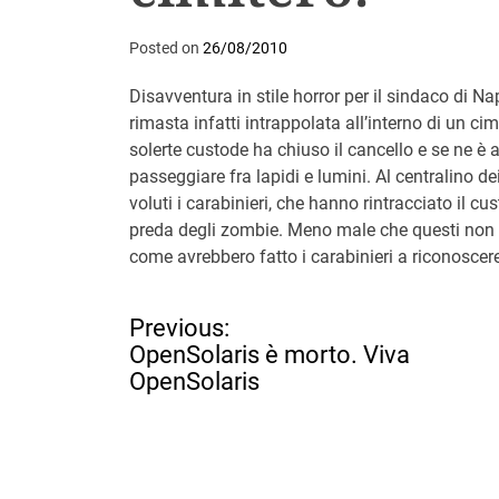
Posted on
26/08/2010
Disavventura in stile horror per il sindaco di Nap
rimasta infatti intrappolata all’interno di un cimi
solerte custode ha chiuso il cancello e se ne è a
passeggiare fra lapidi e lumini. Al centralino dei
voluti i carabinieri, che hanno rintracciato il c
preda degli zombie. Meno male che questi non er
come avrebbero fatto i carabinieri a riconoscere
N
Previous:
a
OpenSolaris è morto. Viva
v
OpenSolaris
i
g
a
z