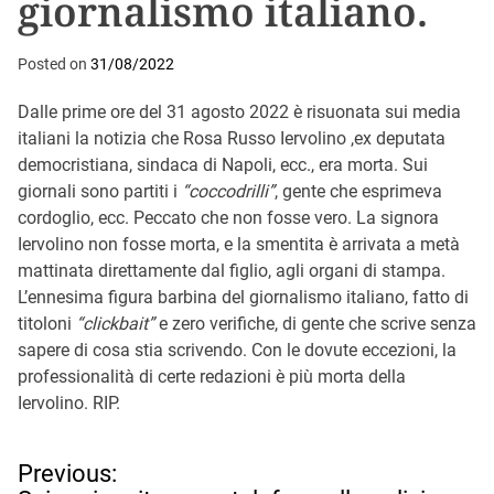
giornalismo italiano.
Posted on
31/08/2022
Dalle prime ore del 31 agosto 2022 è risuonata sui media
italiani la notizia che Rosa Russo Iervolino ,ex deputata
democristiana, sindaca di Napoli, ecc., era morta. Sui
giornali sono partiti i
“coccodrilli”
, gente che esprimeva
cordoglio, ecc. Peccato che non fosse vero. La signora
Iervolino non fosse morta, e la smentita è arrivata a metà
mattinata direttamente dal figlio, agli organi di stampa.
L’ennesima figura barbina del giornalismo italiano, fatto di
titoloni
“clickbait”
e zero verifiche, di gente che scrive senza
sapere di cosa stia scrivendo. Con le dovute eccezioni, la
professionalità di certe redazioni è più morta della
Iervolino. RIP.
N
Previous: