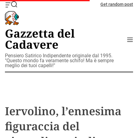
S
Get random post
O
S
k
f
e
i
f
a
c
r
p
Gazzetta del
a
c
t
n
h
M
Cadavere
o
v
e
c
a
n
o
Pensiero Satirico Indipendente originale dal 1995.
s
u
"Questo mondo fa veramente schifo! Ma è sempre
W
n
meglio dei tuoi capelli!"
i
t
d
e
g
n
e
t
t
Iervolino, l’ennesima
figuraccia del