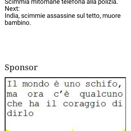
a
Scimmia mitomane telefona alla polizia.
v
Next:
i
India, scimmie assassine sul tetto, muore
g
bambino.
a
z
i
o
n
e
Sponsor
a
r
t
i
c
o
l
i