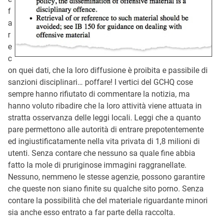
f
a
r
e
c
on quei dati, che la loro diffusione è proibita e passibile di
sanzioni disciplinari… poffare! I vertici del GCHQ cose
sempre hanno rifiutato di commentare la notizia, ma
hanno voluto ribadire che la loro attività viene attuata in
stratta osservanza delle leggi locali. Leggi che a quanto
pare permettono alle autorità di entrare prepotentemente
ed ingiustificatamente nella vita privata di 1,8 milioni di
utenti. Senza contare che nessuno sa quale fine abbia
fatto la mole di pruriginose immagini raggranellate.
Nessuno, nemmeno le stesse agenzie, possono garantire
che queste non siano finite su qualche sito porno. Senza
contare la possibilità che del materiale riguardante minori
sia anche esso entrato a far parte della raccolta.