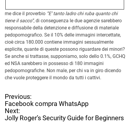
me dice il proverbio
“E’ tanto ladro chi ruba quanto chi
tiene il sacco”
, di conseguenza le due agenzie sarebbero
responsabile della detenzione e diffusione di materiale
pedopornografico. Se il 10% delle immagini intercettate,
cioè circa 180.000 contiene immagini sessualmente
esplicite, quante di queste possono riguardare dei minori?
Se anche si trattasse, supponiamo, solo dello 0.1%, GCHQ
ed NSA sarebbero in possesso di 180 immagini
pedopornografiche. Non male, per chi va in giro dicendo
che vuole proteggere il mondo da tutti i cattivi.
N
Previous:
a
Facebook compra WhatsApp
v
Next:
i
Jolly Roger’s Security Guide for Beginners
g
a