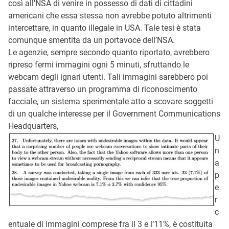
così all’NSA di venire in possesso di dati di cittadini
americani che essa stessa non avrebbe potuto altrimenti
intercettare, in quanto illegale in USA. Tale tesi è stata
comunque smentita da un portavoce dell’NSA.
Le agenzie, sempre secondo quanto riportato, avrebbero
ripreso fermi immagini ogni 5 minuti, sfruttando le
webcam degli ignari utenti. Tali immagini sarebbero poi
passate attraverso un programma di riconoscimento
facciale, un sistema sperimentale atto a scovare soggetti
di un qualche interesse per il Government Communications
Headquarters,
U
n
a
p
e
r
c
entuale di immagini comprese fra il 3 e l’11%, è costituita