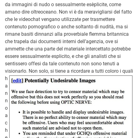
da immagini di nudo o sessualmente esèplicite, come
amano dire oltreoceano. Non vi è da meravigliarsi del fatto
che le videochat vengano utilizzate per trasmettere
contenuto pornografico o anche soltanto di nudità, ma si
rimane basiti dinnanzi alla proverbiale flemma britannica
che trapela dai documenti interni dell’agenzia, ove si
ammette che una parte del materiale intercettato potrebbe
essere sessualmente esplicito, e che gli analisti che si
sentissero offesi da tale contenuto non sono tenuti a
visionarlo.
Non solo, si tiene a ricordare a tutti coloro i quali
h
a
n
n
o
a
c
h
e