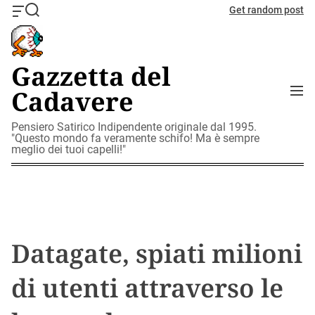
S
Get random post
O
S
k
f
e
i
f
a
c
r
p
Gazzetta del
a
c
t
n
h
M
Cadavere
o
v
e
c
a
n
o
Pensiero Satirico Indipendente originale dal 1995.
s
u
"Questo mondo fa veramente schifo! Ma è sempre
W
n
meglio dei tuoi capelli!"
i
t
d
e
g
n
e
t
t
Datagate, spiati milioni
di utenti attraverso le