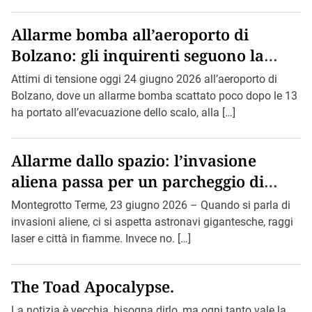
Allarme bomba all’aeroporto di
Bolzano: gli inquirenti seguono la
pista di Bin Loden.
Attimi di tensione oggi 24 giugno 2026 all’aeroporto di
Bolzano, dove un allarme bomba scattato poco dopo le 13
ha portato all’evacuazione dello scalo, alla […]
Allarme dallo spazio: l’invasione
aliena passa per un parcheggio di
Montegrotto.
Montegrotto Terme, 23 giugno 2026 – Quando si parla di
invasioni aliene, ci si aspetta astronavi gigantesche, raggi
laser e città in fiamme. Invece no. […]
The Toad Apocalypse.
La notizia è vecchia, bisogna dirlo, ma ogni tanto vale la