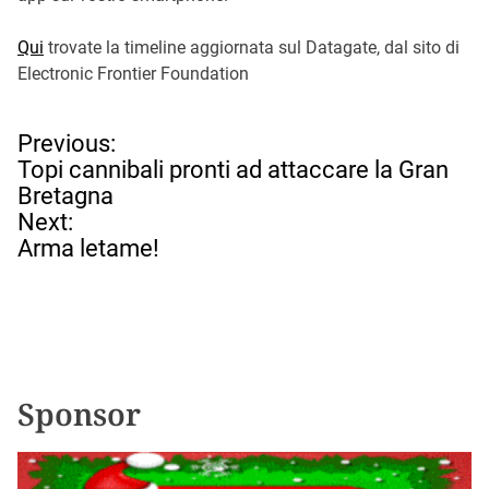
Qui
trovate la timeline aggiornata sul Datagate, dal sito di
Electronic Frontier Foundation
N
Previous:
a
Topi cannibali pronti ad attaccare la Gran
v
Bretagna
i
Next:
g
Arma letame!
a
z
i
o
n
e
Sponsor
a
r
t