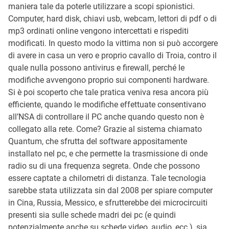
maniera tale da poterle utilizzare a scopi spionistici.
Computer, hard disk, chiavi usb, webcam, lettori di pdf o di
mp3 ordinati online vengono intercettati e rispediti
modificati. In questo modo la vittima non si può accorgere
di avere in casa un vero e proprio cavallo di Troia, contro il
quale nulla possono antivirus e firewall, perché le
modifiche avvengono proprio sui componenti hardware.
Si è poi scoperto che tale pratica veniva resa ancora più
efficiente, quando le modifiche effettuate consentivano
all’NSA di controllare il PC anche quando questo non è
collegato alla rete. Come? Grazie al sistema chiamato
Quantum, che sfrutta del software appositamente
installato nel pc, e che permette la trasmissione di onde
radio su di una frequenza segreta. Onde che possono
essere captate a chilometri di distanza. Tale tecnologia
sarebbe stata utilizzata sin dal 2008 per spiare computer
in Cina, Russia, Messico, e sfrutterebbe dei microcircuiti
presenti sia sulle schede madri dei pc (e quindi
potenzialmente anche su schede video, audio, ecc.), sia