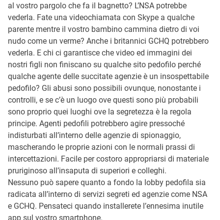
al vostro pargolo che fa il bagnetto? L’NSA potrebbe
vederla. Fate una videochiamata con Skype a qualche
parente mentre il vostro bambino cammina dietro di voi
nudo come un verme? Anche i britannici GCHQ potrebbero
vederla. E chi ci garantisce che video ed immagini dei
nostri figli non finiscano su qualche sito pedofilo perché
qualche agente delle succitate agenzie è un insospettabile
pedofilo? Gli abusi sono possibili ovunque, nonostante i
controlli, e se c’è un luogo ove questi sono più probabili
sono proprio quei luoghi ove la segretezza è la regola
principe. Agenti pedofili potrebbero agire pressoché
indisturbati all’interno delle agenzie di spionaggio,
mascherando le proprie azioni con le normali prassi di
intercettazioni. Facile per costoro appropriarsi di materiale
pruriginoso all’insaputa di superiori e colleghi.
Nessuno può sapere quanto a fondo la lobby pedofila sia
radicata all’interno di servizi segreti ed agenzie come NSA
e GCHQ. Pensateci quando installerete l’ennesima inutile
app sul vostro smartphone.