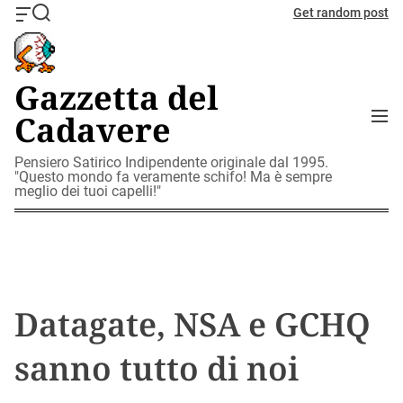
S
Get random post
O
S
k
f
e
i
f
a
c
r
p
Gazzetta del
a
c
t
n
h
M
Cadavere
o
v
e
c
a
n
o
Pensiero Satirico Indipendente originale dal 1995.
s
u
"Questo mondo fa veramente schifo! Ma è sempre
W
n
meglio dei tuoi capelli!"
i
t
d
e
g
n
e
t
t
Datagate, NSA e GCHQ
sanno tutto di noi