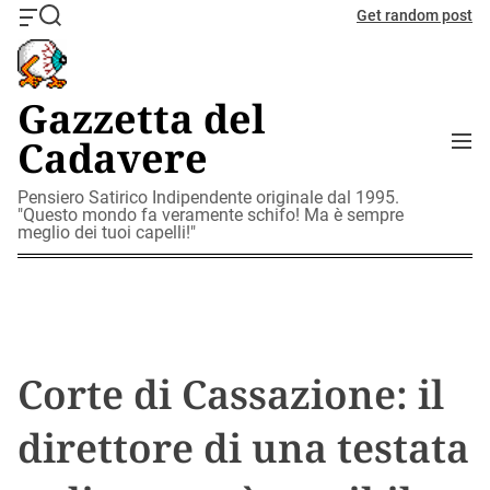
S
Get random post
O
S
k
f
e
i
f
a
c
r
p
Gazzetta del
a
c
t
n
h
M
Cadavere
o
v
e
c
a
n
o
Pensiero Satirico Indipendente originale dal 1995.
s
u
"Questo mondo fa veramente schifo! Ma è sempre
W
n
meglio dei tuoi capelli!"
i
t
d
e
g
n
e
t
t
Corte di Cassazione: il
direttore di una testata