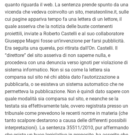
quanto riguarda il web. La sentenza prende spunto da una
vicenda che vedeva coinvolto un sito, merateonline.it, sulle
cui pagine appariva tempo fa una lettera di un lettore, il
quale asseriva che la notizia delle buste contenenti
proiettili, inviate a Roberto Castelli e al suo collaboratore
Giuseppe Magni fosse un’invenzione per farsi pubblicità.
Era seguita una querela, poi ritirata dall’On. Castelli. Il
“direttore” del sito asseriva di non saperne nulla, e
procedeva con una denuncia verso ignoti per violazione di
sistema informatico. Non si sa come la lettera sia
comparsa sul sito né chi abbia dato l’autorizzazione a
pubblicarla, o se esisteva un sistema automatico che ne
permetteva la pubblicazione. Non è quindi dato sapere con
quale modalità sia comparsa sul sito, e neanche se la
testata sia effettivamente tale, ovvero registrata presso un
tribunale come prevedono le recenti norme in materia (che
tanto scalpore destarono a causa delle differenti possibili
interpretazioni). La sentenza 35511/2010, pur affermando
che esiste un buco legislativo in proposito, ha asserito che