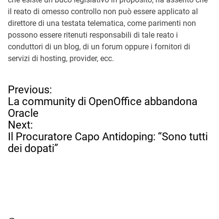
il reato di omesso controllo non può essere applicato al
direttore di una testata telematica, come parimenti non
possono essere ritenuti responsabili di tale reato i
conduttori di un blog, di un forum oppure i fornitori di
servizi di hosting, provider, ecc.
N
Previous:
a
La community di OpenOffice abbandona
v
Oracle
i
Next:
g
Il Procuratore Capo Antidoping: “Sono tutti
a
dei dopati”
z
i
o
n
e
a