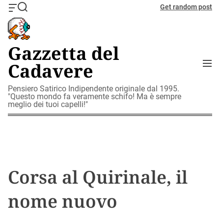
S
Get random post
O
S
k
f
e
i
f
a
c
r
p
Gazzetta del
a
c
t
n
h
M
Cadavere
o
v
e
c
a
n
o
Pensiero Satirico Indipendente originale dal 1995.
s
u
"Questo mondo fa veramente schifo! Ma è sempre
W
n
meglio dei tuoi capelli!"
i
t
d
e
g
n
e
t
t
Corsa al Quirinale, il
nome nuovo