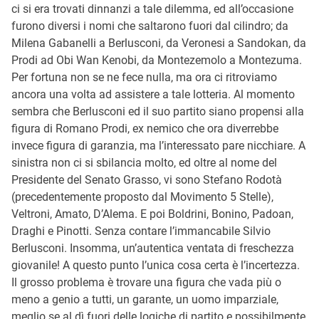
ci si era trovati dinnanzi a tale dilemma, ed all’occasione
furono diversi i nomi che saltarono fuori dal cilindro; da
Milena Gabanelli a Berlusconi, da Veronesi a Sandokan, da
Prodi ad Obi Wan Kenobi, da Montezemolo a Montezuma.
Per fortuna non se ne fece nulla, ma ora ci ritroviamo
ancora una volta ad assistere a tale lotteria. Al momento
sembra che Berlusconi ed il suo partito siano propensi alla
figura di Romano Prodi, ex nemico che ora diverrebbe
invece figura di garanzia, ma l’interessato pare nicchiare. A
sinistra non ci si sbilancia molto, ed oltre al nome del
Presidente del Senato Grasso, vi sono Stefano Rodotà
(precedentemente proposto dal Movimento 5 Stelle),
Veltroni, Amato, D’Alema. E poi Boldrini, Bonino, Padoan,
Draghi e Pinotti. Senza contare l’immancabile Silvio
Berlusconi. Insomma, un’autentica ventata di freschezza
giovanile! A questo punto l’unica cosa certa è l’incertezza.
Il grosso problema è trovare una figura che vada più o
meno a genio a tutti, un garante, un uomo imparziale,
meglio se al dì fuori delle logiche di partito e possibilmente