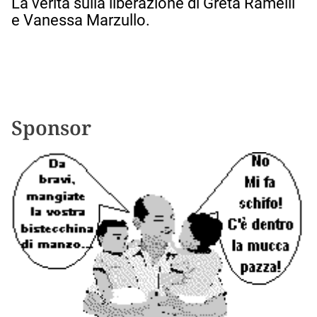
g
La verità sulla liberazione di Greta Ramelli
a
e Vanessa Marzullo.
z
i
o
n
e
a
Sponsor
r
t
i
c
o
l
i