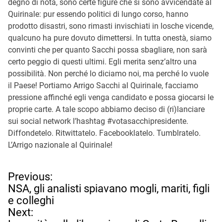
degno di nota, sono certe figure che si sono avvicendate al
Quirinale: pur essendo politici di lungo corso, hanno
prodotto disastri, sono rimasti invischiati in losche vicende,
qualcuno ha pure dovuto dimettersi. In tutta onestà, siamo
convinti che per quanto Sacchi possa sbagliare, non sarà
certo peggio di questi ultimi. Egli merita senz’altro una
possibilità. Non perché lo diciamo noi, ma perché lo vuole
il Paese! Portiamo Arrigo Sacchi al Quirinale, facciamo
pressione affinché egli venga candidato e possa giocarsi le
proprie carte. A tale scopo abbiamo deciso di (ri)lanciare
sui social network l’hashtag #votasacchipresidente.
Diffondetelo. Ritwittatelo. Facebooklatelo. Tumblratelo.
L’Arrigo nazionale al Quirinale!
N
Previous:
a
NSA, gli analisti spiavano mogli, mariti, figli
v
e colleghi
i
Next: