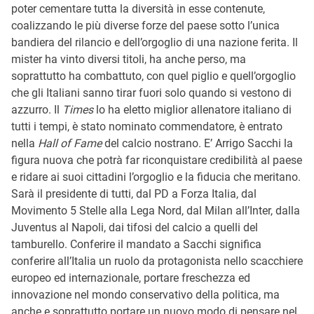
poter cementare tutta la diversità in esse contenute,
coalizzando le più diverse forze del paese sotto l’unica
bandiera del rilancio e dell’orgoglio di una nazione ferita. Il
mister ha vinto diversi titoli, ha anche perso, ma
soprattutto ha combattuto, con quel piglio e quell’orgoglio
che gli Italiani sanno tirar fuori solo quando si vestono di
azzurro. Il
Times
lo ha eletto miglior allenatore italiano di
tutti i tempi, è stato nominato commendatore, è entrato
nella
Hall of Fame
del calcio nostrano. E’ Arrigo Sacchi la
figura nuova che potrà far riconquistare credibilità al paese
e ridare ai suoi cittadini l’orgoglio e la fiducia che meritano.
Sarà il presidente di tutti, dal PD a Forza Italia, dal
Movimento 5 Stelle alla Lega Nord, dal Milan all’Inter, dalla
Juventus al Napoli, dai tifosi del calcio a quelli del
tamburello. Conferire il mandato a Sacchi significa
conferire all’Italia un ruolo da protagonista nello scacchiere
europeo ed internazionale, portare freschezza ed
innovazione nel mondo conservativo della politica, ma
anche e soprattutto portare un nuovo modo di pensare nel