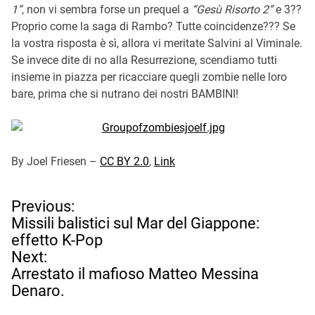
1”
, non vi sembra forse un prequel a
“Gesù Risorto 2”
e 3??
Proprio come la saga di Rambo? Tutte coincidenze??? Se
la vostra risposta è sì, allora vi meritate Salvini al Viminale.
Se invece dite di no alla Resurrezione, scendiamo tutti
insieme in piazza per ricacciare quegli zombie nelle loro
bare, prima che si nutrano dei nostri BAMBINI!
By Joel Friesen –
CC BY 2.0
,
Link
N
Previous:
a
Missili balistici sul Mar del Giappone:
v
effetto K-Pop
i
Next:
g
Arrestato il mafioso Matteo Messina
a
Denaro.
z