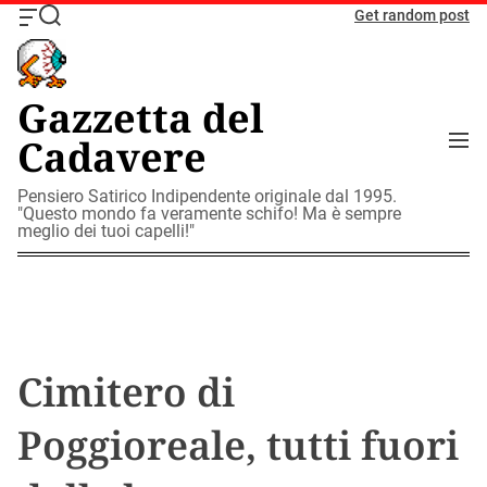
S
Get random post
O
S
k
f
e
i
f
a
c
r
p
Gazzetta del
a
c
t
n
h
M
Cadavere
o
v
e
c
a
n
o
Pensiero Satirico Indipendente originale dal 1995.
s
u
"Questo mondo fa veramente schifo! Ma è sempre
W
n
meglio dei tuoi capelli!"
i
t
d
e
g
n
e
t
t
Cimitero di
Poggioreale, tutti fuori