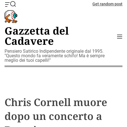
S
Get random post
O
S
k
f
e
i
f
a
c
r
p
Gazzetta del
a
c
t
n
h
M
Cadavere
o
v
e
c
a
n
o
Pensiero Satirico Indipendente originale dal 1995.
s
u
"Questo mondo fa veramente schifo! Ma è sempre
W
n
meglio dei tuoi capelli!"
i
t
d
e
g
n
e
t
t
Chris Cornell muore
dopo un concerto a