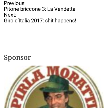
N
Previous:
a
Pitone briccone 3: La Vendetta
v
Next:
i
Giro d’Italia 2017: shit happens!
g
a
z
i
o
n
Sponsor
e
a
r
t
i
c
o
l
i