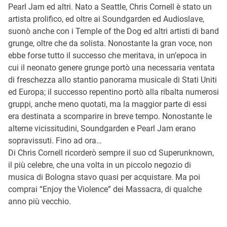
Pearl Jam ed altri. Nato a Seattle, Chris Cornell è stato un
artista prolifico, ed oltre ai Soundgarden ed Audioslave,
suonò anche con i Temple of the Dog ed altri artisti di band
grunge, oltre che da solista. Nonostante la gran voce, non
ebbe forse tutto il successo che meritava, in un’epoca in
cui il neonato genere grunge portò una necessaria ventata
di freschezza allo stantio panorama musicale di Stati Uniti
ed Europa; il successo repentino portò alla ribalta numerosi
gruppi, anche meno quotati, ma la maggior parte di essi
era destinata a scomparire in breve tempo. Nonostante le
alterne vicissitudini, Soundgarden e Pearl Jam erano
sopravissuti. Fino ad ora…
Di Chris Cornell ricorderò sempre il suo cd Superunknown,
il più celebre, che una volta in un piccolo negozio di
musica di Bologna stavo quasi per acquistare. Ma poi
comprai “Enjoy the Violence” dei Massacra, di qualche
anno più vecchio.