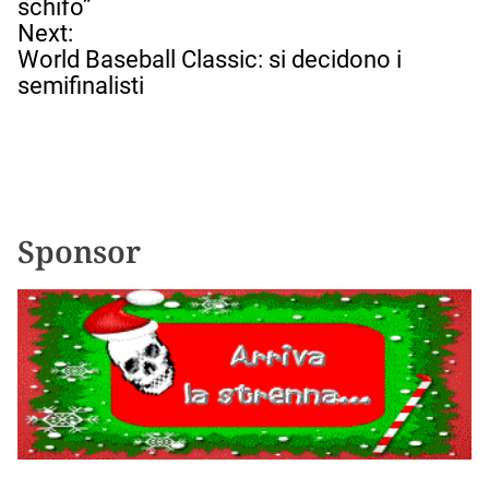
v
schifo”
i
Next:
g
World Baseball Classic: si decidono i
a
semifinalisti
z
i
o
n
e
a
Sponsor
r
t
i
c
o
l
i