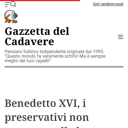
S
Get random post
O
S
k
f
e
i
f
a
c
r
p
Gazzetta del
a
c
t
n
h
M
Cadavere
o
v
e
c
a
n
o
Pensiero Satirico Indipendente originale dal 1995.
s
u
"Questo mondo fa veramente schifo! Ma è sempre
W
n
meglio dei tuoi capelli!"
i
t
d
e
g
n
e
t
t
Benedetto XVI, i
preservativi non