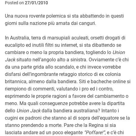
Posted on
27/01/2010
Una nuova rovente polemica si sta abbattendo in questi
giorni sulla nazione più amata dai canguri.
In Australia, terra di marsupiali aculeati, orsetti drogati di
eucalipto ed inutili filtri su internet, si sta dibattendo se
cambiare o meno la propria bandiera, togliendo lo
Union
Jack
situato nell’angolo alto a sinistra. Ovviamente c’è chi
da una parte grida allo scandalo, e chi invece vorrebbe
disfarsi dell’ingombrante retaggio storico di ex colonia
britannica, almeno dalla bandiera. Siti e bacheche online si
riempiono di commenti, valutando i pro ed i contro,
esprimendo le proprie ragioni a favore del cambiamento o
meno. Ma quali conseguenze potrebbe avere la dipartita
dello
Union Jack
dalla bandiera australiana? Intanto i
cugini ex padroni che stanno al di sopra dell’equatore se la
stanno prendendo a morte. Pare che la Regina si sia
lasciata andare ad un poco elegante
“Poffare!”
, e c’è chi