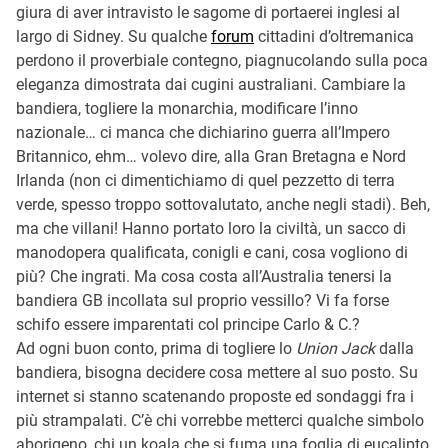
giura di aver intravisto le sagome di portaerei inglesi al
largo di Sidney. Su qualche
forum
cittadini d’oltremanica
perdono il proverbiale contegno, piagnucolando sulla poca
eleganza dimostrata dai cugini australiani. Cambiare la
bandiera, togliere la monarchia, modificare l’inno
nazionale… ci manca che dichiarino guerra all’Impero
Britannico, ehm… volevo dire, alla Gran Bretagna e Nord
Irlanda (non ci dimentichiamo di quel pezzetto di terra
verde, spesso troppo sottovalutato, anche negli stadi). Beh,
ma che villani! Hanno portato loro la civiltà, un sacco di
manodopera qualificata, conigli e cani, cosa vogliono di
più? Che ingrati. Ma cosa costa all’Australia tenersi la
bandiera GB incollata sul proprio vessillo? Vi fa forse
schifo essere imparentati col principe Carlo & C.?
Ad ogni buon conto, prima di togliere lo
Union Jack
dalla
bandiera, bisogna decidere cosa mettere al suo posto. Su
internet si stanno scatenando proposte ed sondaggi fra i
più strampalati. C’è chi vorrebbe metterci qualche simbolo
aborigeno, chi un koala che si fuma una foglia di eucalipto,