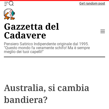
S
Get random post
O
S
k
f
e
i
f
a
c
r
p
Gazzetta del
a
c
t
n
h
M
Cadavere
o
v
e
c
a
n
o
Pensiero Satirico Indipendente originale dal 1995.
s
u
"Questo mondo fa veramente schifo! Ma è sempre
W
n
meglio dei tuoi capelli!"
i
t
d
e
g
n
e
t
t
Australia, si cambia
bandiera?