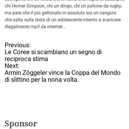
chi Homer Simpson, chi un dingo, chi un pallone da rugby,
ma pare che il più gettonato in assoluto sia un canguro
che salta sulla testa di un adolescente intento a scaricare
illegalmente mp3 da internet…
N
Previous:
a
Le Coree si scambiano un segno di
v
reciproca stima
i
Next:
g
Armin Zöggeler vince la Coppa del Mondo
a
di slittino per la nona volta.
z
i
o
n
e
a
Sponsor
r