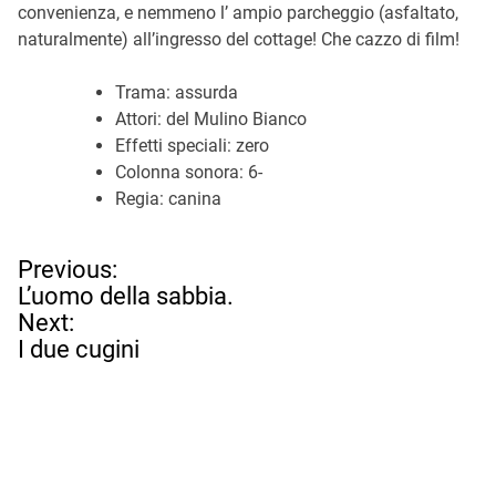
convenienza, e nemmeno l’ ampio parcheggio (asfaltato,
naturalmente) all’ingresso del cottage! Che cazzo di film!
Trama: assurda
Attori: del Mulino Bianco
Effetti speciali: zero
Colonna sonora: 6-
Regia: canina
N
Previous:
a
L’uomo della sabbia.
v
Next:
i
I due cugini
g
a
z
i
o