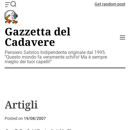
S
Get random post
O
S
k
f
e
i
f
a
c
r
p
Gazzetta del
a
c
t
n
h
M
Cadavere
o
v
e
c
a
n
o
Pensiero Satirico Indipendente originale dal 1995.
s
u
"Questo mondo fa veramente schifo! Ma è sempre
W
n
meglio dei tuoi capelli!"
i
t
d
e
g
n
e
t
t
Artigli
Posted on
19/08/2007