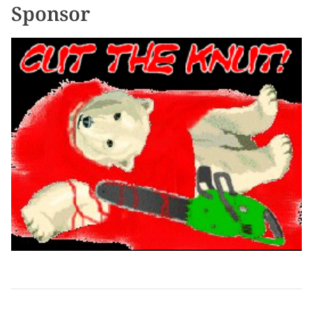
n
Sponsor
e
a
r
t
i
c
o
l
i