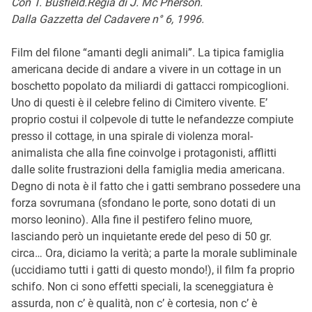
Con T. Busfield.Regia di J. Mc Pherson.
Dalla Gazzetta del Cadavere n° 6, 1996.
Film del filone “amanti degli animali”. La tipica famiglia
americana decide di andare a vivere in un cottage in un
boschetto popolato da miliardi di gattacci rompicoglioni.
Uno di questi è il celebre felino di Cimitero vivente. E’
proprio costui il colpevole di tutte le nefandezze compiute
presso il cottage, in una spirale di violenza moral-
animalista che alla fine coinvolge i protagonisti, afflitti
dalle solite frustrazioni della famiglia media americana.
Degno di nota è il fatto che i gatti sembrano possedere una
forza sovrumana (sfondano le porte, sono dotati di un
morso leonino). Alla fine il pestifero felino muore,
lasciando però un inquietante erede del peso di 50 gr.
circa… Ora, diciamo la verità; a parte la morale subliminale
(uccidiamo tutti i gatti di questo mondo!), il film fa proprio
schifo. Non ci sono effetti speciali, la sceneggiatura è
assurda, non c’ è qualità, non c’ è cortesia, non c’ è